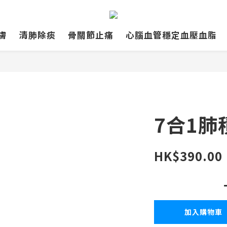
膚
清肺除痰
骨關節止痛
心腦血管穩定血壓血脂
7合1肺
HK$390.00
加入購物車